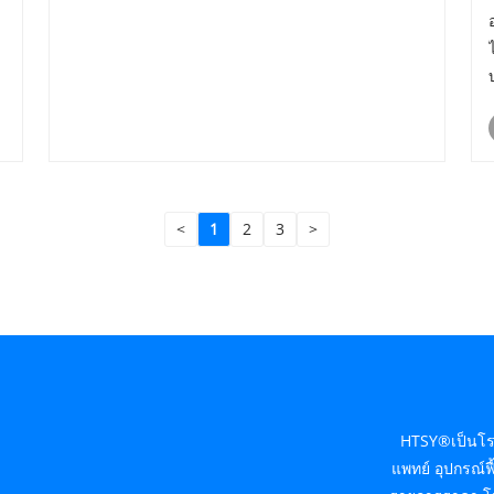
<
1
2
3
>
HTSY®เป็นโรงง
แพทย์ อุปกรณ์ฟ