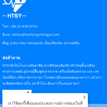
โทร:
+86-22-83610163
อีเมล:
admin@hantengshengye.com
ที่อยู่:
Jinbu Dao เขตเหอเป่ย เมืองเทียนจิน ประเทศจีน
ส่งคำถาม
HTSY®เป็นโรงงานมืออาชีพ หากมีข้อสงสัยเกี่ยวกับวัสดุสิ้นเปลือง
ทางการแพทย์ อุปกรณ์ฟื้นฟูสมรรถภาพ เครื่องมือทันตกรรม และเวช
ภัณฑ์อื่นๆ หรือรายการราคา โปรดฝากอีเมลของคุณมาหาเรา แล้วเรา
จะติดต่อกลับภายใน 24 ชั่วโมง ต้องการใบเสนอราคา!
สอบถามตอนนี้
X
เราใช้คุกกี้เพื่อมอบประสบการณ์การท่องเว็บที่