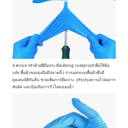
4.พวกเขาทำด้วยฝีมือประณีต,Being Leakproofเพื่อให้มือ
แห้ง พื้นผิวของถุงมือมีปลายนิ้ว การออกแบบพื้นผิวซึ่งมี
คุณสมบัติกันลื่น ช่วยเพิ่มการยึดเกาะ ปรับปรุงความไวต่อการ
สัมผัส และป้องกันการรั่วไหลของน้ำ